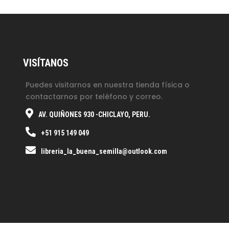
VISÍTANOS
Puedes visitarnos en nuestra tienda física o
contactarnos por teléfono y correo.
AV. QUIÑONES 930 -CHICLAYO, PERU.
+51 915 149 049
libreria_la_buena_semilla@outlook.com