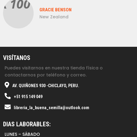
GRACIE BENSON
New Zealand
VISÍTANOS
Puedes visitarnos en nuestra tienda física o
contactarnos por teléfono y correo.
AV. QUIÑONES 930 -CHICLAYO, PERU.
+51 915 149 049
libreria_la_buena_semilla@outlook.com
DIAS LABORABLES:
LUNES – SÁBADO